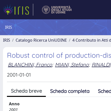
IRIS
IRIS
Catalogo Ricerca UniUDINE
4 Contributo in Atti
Robust control of production-di
BLANCHINI, Franco
;
MIANI, Stefano
;
RINALDI
2001-01-01
Scheda breve
Scheda completa
Sched
Anno
2001