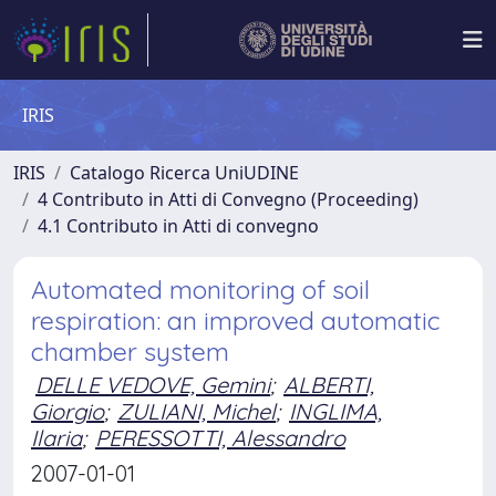
IRIS
IRIS
Catalogo Ricerca UniUDINE
4 Contributo in Atti di Convegno (Proceeding)
4.1 Contributo in Atti di convegno
Automated monitoring of soil
respiration: an improved automatic
chamber system
DELLE VEDOVE, Gemini
;
ALBERTI,
Giorgio
;
ZULIANI, Michel
;
INGLIMA,
Ilaria
;
PERESSOTTI, Alessandro
2007-01-01