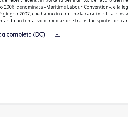
ue recenti eventi, importanti per il diritto del lavoro del m
aio 2006, denominata «Maritime Labour Convention», e la leg
9 giugno 2007, che hanno in comune la caratteristica di esse
esentando un tentativo di mediazione tra le due spinte contrar
da completa (DC)