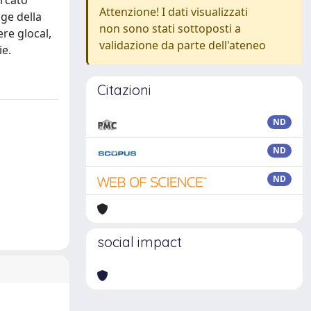
ercato
Attenzione! I dati visualizzati
ge della
non sono stati sottoposti a
re glocal,
validazione da parte dell'ateneo
ie.
Citazioni
ND
ND
ND
social impact