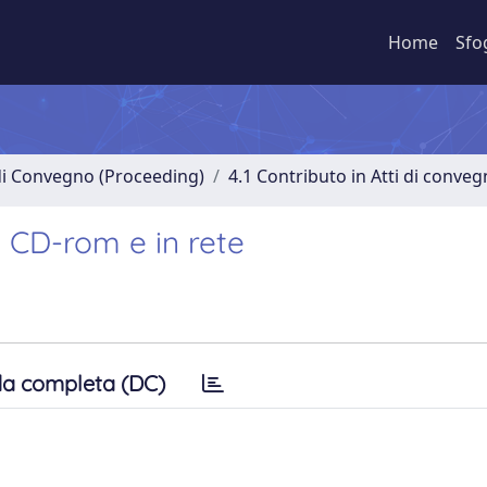
Home
Sfo
 di Convegno (Proceeding)
4.1 Contributo in Atti di conve
in CD-rom e in rete
a completa (DC)