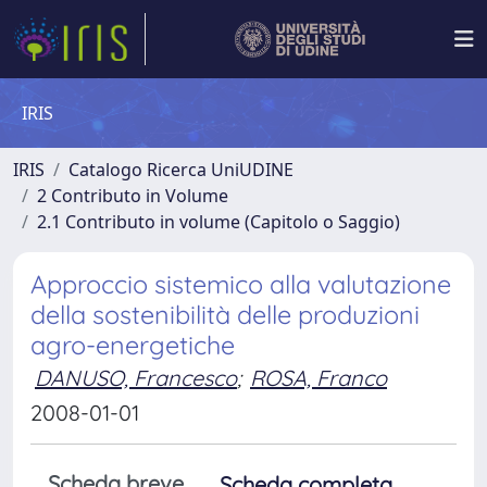
IRIS
IRIS
Catalogo Ricerca UniUDINE
2 Contributo in Volume
2.1 Contributo in volume (Capitolo o Saggio)
Approccio sistemico alla valutazione
della sostenibilità delle produzioni
agro-energetiche
DANUSO, Francesco
;
ROSA, Franco
2008-01-01
Scheda breve
Scheda completa