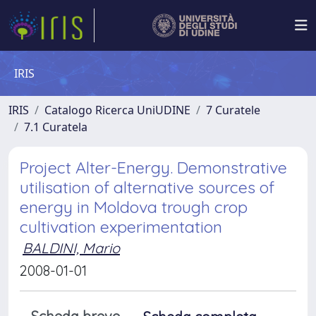
IRIS
IRIS
Catalogo Ricerca UniUDINE
7 Curatele
7.1 Curatela
Project Alter-Energy. Demonstrative
utilisation of alternative sources of
energy in Moldova trough crop
cultivation experimentation
BALDINI, Mario
2008-01-01