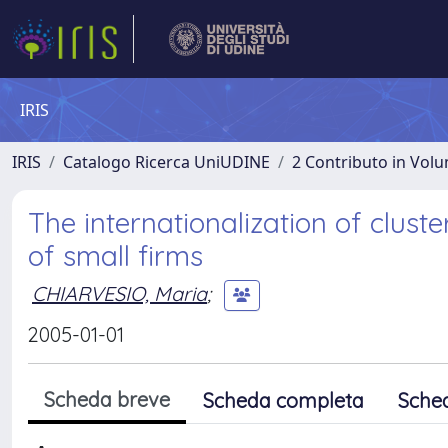
IRIS
IRIS
Catalogo Ricerca UniUDINE
2 Contributo in Vol
The internationalization of clust
of small firms
CHIARVESIO, Maria
;
2005-01-01
Scheda breve
Scheda completa
Sche