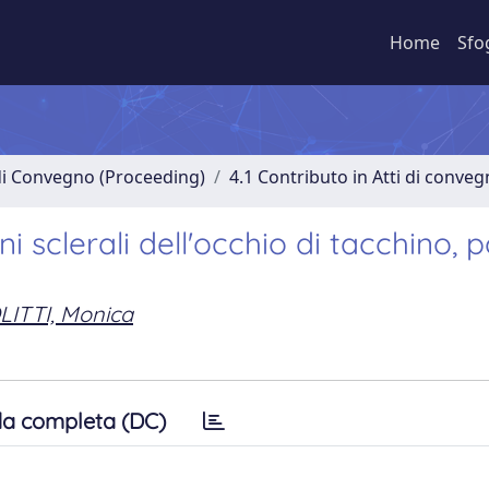
Home
Sfo
 di Convegno (Proceeding)
4.1 Contributo in Atti di conve
i sclerali dell'occhio di tacchino, po
LITTI, Monica
a completa (DC)