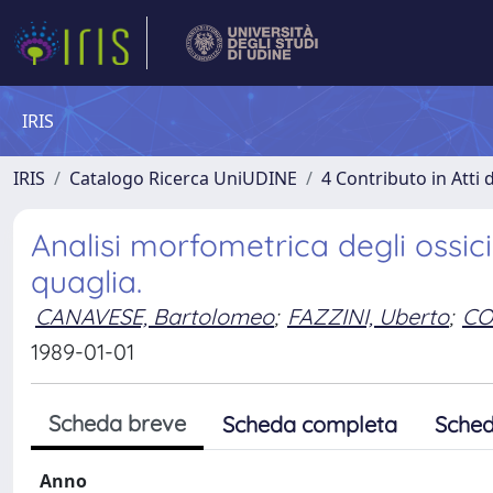
IRIS
IRIS
Catalogo Ricerca UniUDINE
4 Contributo in Atti
Analisi morfometrica degli ossicin
quaglia.
CANAVESE, Bartolomeo
;
FAZZINI, Uberto
;
CO
1989-01-01
Scheda breve
Scheda completa
Sched
Anno