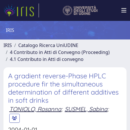
IRIS
IRIS
Catalogo Ricerca UniUDINE
4 Contributo in Atti di Convegno (Proceeding)
4.1 Contributo in Atti di convegno
A gradient reverse-Phase HPLC
procedure fir the simultaneous
determination of different additives
in soft drinks
TONIOLO, Rosanna
;
SUSMEL, Sabina
;
2004-01-01