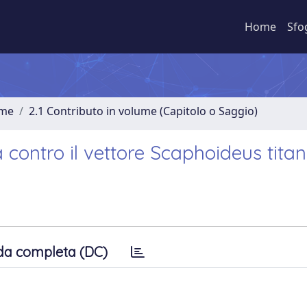
Home
Sfo
ume
2.1 Contributo in volume (Capitolo o Saggio)
a contro il vettore Scaphoideus titan
da completa (DC)