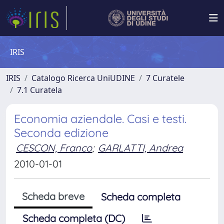
IRIS
IRIS
Catalogo Ricerca UniUDINE
7 Curatele
7.1 Curatela
Economia aziendale. Casi e testi.
Seconda edizione
CESCON, Franco
;
GARLATTI, Andrea
2010-01-01
Scheda breve
Scheda completa
Scheda completa (DC)