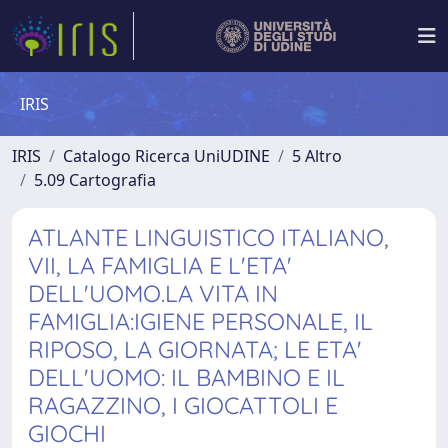
IRIS
IRIS
Catalogo Ricerca UniUDINE
5 Altro
5.09 Cartografia
ATLANTE LINGUISTICO ITALIANO,
VII, LA FAMIGLIA E L'ETA'
DELL'UOMO.LA VITA IN
FAMIGLIA:IGIENE PERSONALE, IL
RIPOSO, LA GIORNATA; LE ETA'
DELL'UOMO: IL BAMBINO E IL
RAGAZZINO, I GIOCATTOLI E
GIOCHI