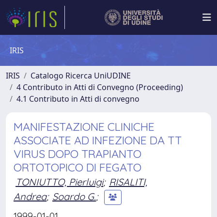
IRIS
IRIS
Catalogo Ricerca UniUDINE
4 Contributo in Atti di Convegno (Proceeding)
4.1 Contributo in Atti di convegno
MANIFESTAZIONE CLINICHE
ASSOCIATE AD INFEZIONE DA TT
VIRUS DOPO TRAPIANTO
ORTOTOPICO DI FEGATO
TONIUTTO, Pierluigi
;
RISALITI,
Andrea
;
Soardo G.
;
1999-01-01