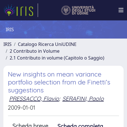
IRIS
IRIS
Catalogo Ricerca UniUDINE
2 Contributo in Volume
2.1 Contributo in volume (Capitolo o Saggio)
New insights on mean variance
portfolio selection from de Finetti’s
suggestions
PRESSACCO, Flavio
;
SERAFINI, Paolo
2009-01-01
Scheda breve
Scheda completa