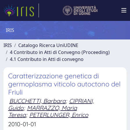
IRIS
IRIS
Catalogo Ricerca UniUDINE
4 Contributo in Atti di Convegno (Proceeding)
4.1 Contributo in Atti di convegno
Caratterizzazione genetica di
germoplasma viticolo autoctono del
Friuli
BUCCHETTI, Barbara
;
CIPRIANI,
Guido
;
MARRAZZO, Maria
Teresa
;
PETERLUNGER, Enrico
2010-01-01