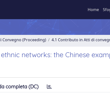
Home
Sfo
 di Convegno (Proceeding)
4.1 Contributo in Atti di conve
f ethnic networks: the Chinese exam
da completa (DC)