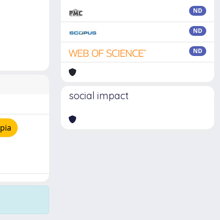
ND
ND
ND
social impact
pia