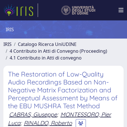
IRIS
IRIS
Catalogo Ricerca UniUDINE
4 Contributo in Atti di Convegno (Proceeding)
4.1 Contributo in Atti di convegno
The Restoration of Low-Quality
Audio Recordings Based on Non-
Negative Matrix Factorization and
Perceptual Assessment by Means of
the EBU MUSHRA Test Method
CABRAS, Giuseppe
;
MONTESSORO, Pier
Luca
;
RINALDO, Roberto