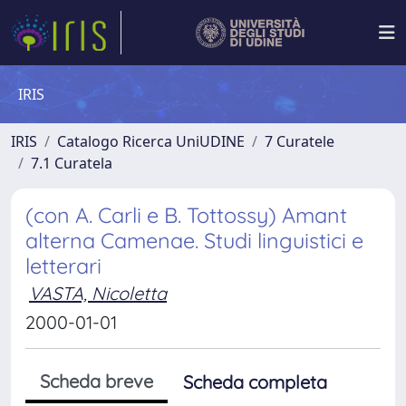
IRIS
IRIS
Catalogo Ricerca UniUDINE
7 Curatele
7.1 Curatela
(con A. Carli e B. Tottossy) Amant
alterna Camenae. Studi linguistici e
letterari
VASTA, Nicoletta
2000-01-01
Scheda breve
Scheda completa