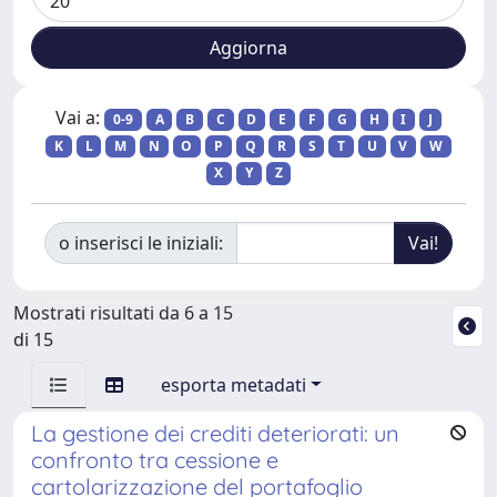
Vai a:
0-9
A
B
C
D
E
F
G
H
I
J
K
L
M
N
O
P
Q
R
S
T
U
V
W
X
Y
Z
o inserisci le iniziali:
Mostrati risultati da 6 a 15
di 15
esporta metadati
La gestione dei crediti deteriorati: un
confronto tra cessione e
cartolarizzazione del portafoglio