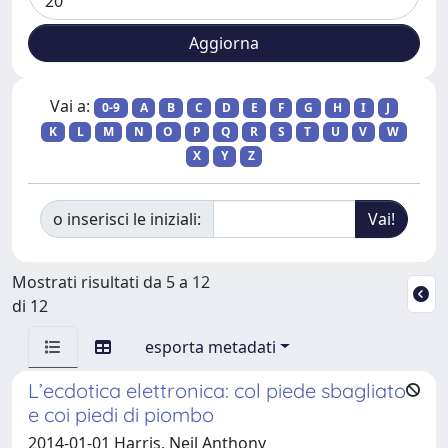
Vai a:
0-9
A
B
C
D
E
F
G
H
I
J
K
L
M
N
O
P
Q
R
S
T
U
V
W
X
Y
Z
o inserisci le iniziali:
Mostrati risultati da 5 a 12
di 12
esporta metadati
L’ecdotica elettronica: col piede sbagliato
e coi piedi di piombo
2014-01-01 Harris, Neil Anthony