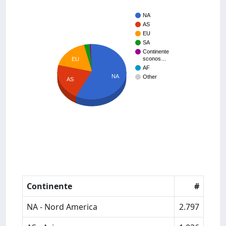
NA
AS
EU
SA
Continente
sconos…
EU
AF
NA
Other
AS
Continente
#
NA - Nord America
2.797