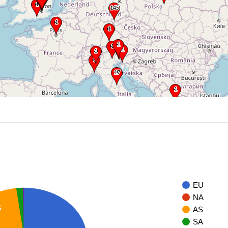
EU
NA
S
AS
SA