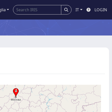
glia
IT
LOGIN