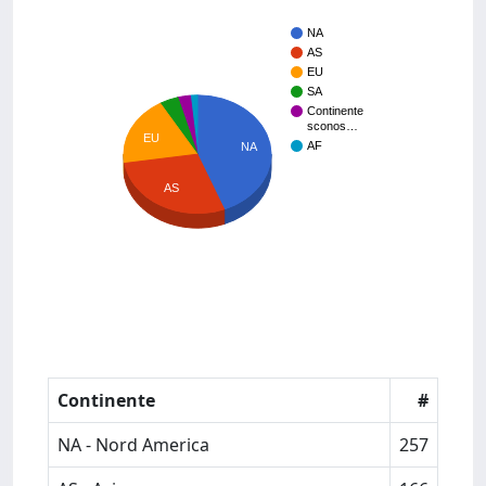
NA
AS
EU
SA
Continente
sconos…
EU
AF
NA
AS
Continente
#
NA - Nord America
257