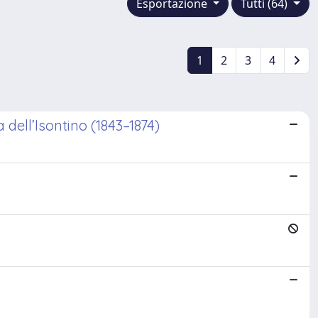
Esportazione
Tutti (64)
1
2
3
4
dell’Isontino (1843–1874)