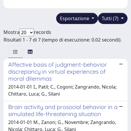
Esportazione
Tutti (7)
Mostra
records
Risultati 1 - 7 di 7 (tempo di esecuzione: 0.02 secondi).
Affective basis of judgment-behavior
discrepancy in virtual experiences of
moral dilemmas
2014-01-01 I., Patil; C., Cogoni; Zangrando, Nicola;
Chittaro, Luca; G., Silani
Brain activity and prosocial behavior in a
simulated life-threatening situation
2014-01-01 M., Zanon; G., Novembre; Zangrando,
Nicola; Chittaro, Luca; G., Silani