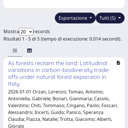
Esportazione
Tutti (5)
Mostra
records
Risultati 1 - 5 di 5 (tempo di esecuzione: 0.014 secondi).
As forests reclaim the land: Latitudinal
variations in carbon-biodiversity trade-
offs under natural forest expansion in
Italy
2026-01-01 Orzan, Lorenzo; Tomao, Antonio;
Antoniella, Gabriele; Bonari, Gianmaria; Casolo,
Valentino; Chiti, Tommaso; Cingano, Paolo; Foscari,
Alessandro; Incerti, Guido; Panico, Speranza
Claudia; Piazza, Natalie; Trotta, Giacomo; Alberti,
Giorgio