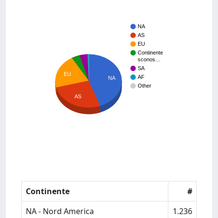
NA
AS
EU
Continente
sconos…
SA
EU
AF
NA
Other
AS
Continente
#
NA - Nord America
1.236