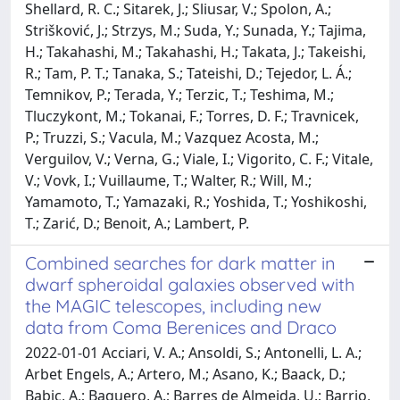
Shellard, R. C.; Sitarek, J.; Sliusar, V.; Spolon, A.;
Strišković, J.; Strzys, M.; Suda, Y.; Sunada, Y.; Tajima,
H.; Takahashi, M.; Takahashi, H.; Takata, J.; Takeishi,
R.; Tam, P. T.; Tanaka, S.; Tateishi, D.; Tejedor, L. Á.;
Temnikov, P.; Terada, Y.; Terzic, T.; Teshima, M.;
Tluczykont, M.; Tokanai, F.; Torres, D. F.; Travnicek,
P.; Truzzi, S.; Vacula, M.; Vazquez Acosta, M.;
Verguilov, V.; Verna, G.; Viale, I.; Vigorito, C. F.; Vitale,
V.; Vovk, I.; Vuillaume, T.; Walter, R.; Will, M.;
Yamamoto, T.; Yamazaki, R.; Yoshida, T.; Yoshikoshi,
T.; Zarić, D.; Benoit, A.; Lambert, P.
Combined searches for dark matter in
dwarf spheroidal galaxies observed with
the MAGIC telescopes, including new
data from Coma Berenices and Draco
2022-01-01 Acciari, V. A.; Ansoldi, S.; Antonelli, L. A.;
Arbet Engels, A.; Artero, M.; Asano, K.; Baack, D.;
Babic, A.; Baquero, A.; Barres de Almeida, U.; Barrio,