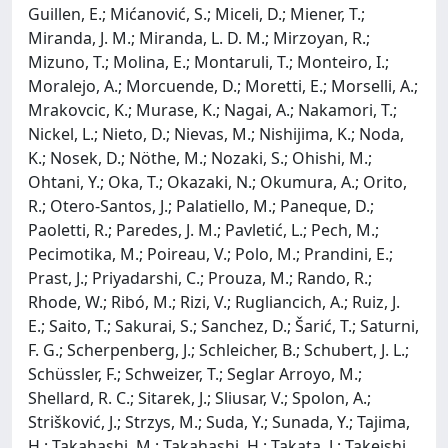
Guillen, E.; Mićanović, S.; Miceli, D.; Miener, T.;
Miranda, J. M.; Miranda, L. D. M.; Mirzoyan, R.;
Mizuno, T.; Molina, E.; Montaruli, T.; Monteiro, I.;
Moralejo, A.; Morcuende, D.; Moretti, E.; Morselli, A.;
Mrakovcic, K.; Murase, K.; Nagai, A.; Nakamori, T.;
Nickel, L.; Nieto, D.; Nievas, M.; Nishijima, K.; Noda,
K.; Nosek, D.; Nöthe, M.; Nozaki, S.; Ohishi, M.;
Ohtani, Y.; Oka, T.; Okazaki, N.; Okumura, A.; Orito,
R.; Otero-Santos, J.; Palatiello, M.; Paneque, D.;
Paoletti, R.; Paredes, J. M.; Pavletić, L.; Pech, M.;
Pecimotika, M.; Poireau, V.; Polo, M.; Prandini, E.;
Prast, J.; Priyadarshi, C.; Prouza, M.; Rando, R.;
Rhode, W.; Ribó, M.; Rizi, V.; Rugliancich, A.; Ruiz, J.
E.; Saito, T.; Sakurai, S.; Sanchez, D.; Šarić, T.; Saturni,
F. G.; Scherpenberg, J.; Schleicher, B.; Schubert, J. L.;
Schüssler, F.; Schweizer, T.; Seglar Arroyo, M.;
Shellard, R. C.; Sitarek, J.; Sliusar, V.; Spolon, A.;
Strišković, J.; Strzys, M.; Suda, Y.; Sunada, Y.; Tajima,
H.; Takahashi, M.; Takahashi, H.; Takata, J.; Takeishi,