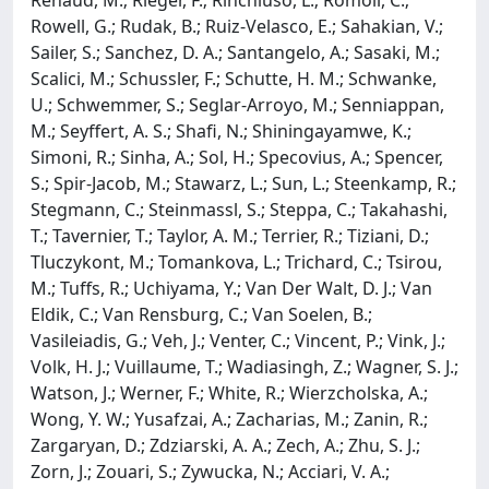
Rowell, G.; Rudak, B.; Ruiz-Velasco, E.; Sahakian, V.;
Sailer, S.; Sanchez, D. A.; Santangelo, A.; Sasaki, M.;
Scalici, M.; Schussler, F.; Schutte, H. M.; Schwanke,
U.; Schwemmer, S.; Seglar-Arroyo, M.; Senniappan,
M.; Seyffert, A. S.; Shafi, N.; Shiningayamwe, K.;
Simoni, R.; Sinha, A.; Sol, H.; Specovius, A.; Spencer,
S.; Spir-Jacob, M.; Stawarz, L.; Sun, L.; Steenkamp, R.;
Stegmann, C.; Steinmassl, S.; Steppa, C.; Takahashi,
T.; Tavernier, T.; Taylor, A. M.; Terrier, R.; Tiziani, D.;
Tluczykont, M.; Tomankova, L.; Trichard, C.; Tsirou,
M.; Tuffs, R.; Uchiyama, Y.; Van Der Walt, D. J.; Van
Eldik, C.; Van Rensburg, C.; Van Soelen, B.;
Vasileiadis, G.; Veh, J.; Venter, C.; Vincent, P.; Vink, J.;
Volk, H. J.; Vuillaume, T.; Wadiasingh, Z.; Wagner, S. J.;
Watson, J.; Werner, F.; White, R.; Wierzcholska, A.;
Wong, Y. W.; Yusafzai, A.; Zacharias, M.; Zanin, R.;
Zargaryan, D.; Zdziarski, A. A.; Zech, A.; Zhu, S. J.;
Zorn, J.; Zouari, S.; Zywucka, N.; Acciari, V. A.;