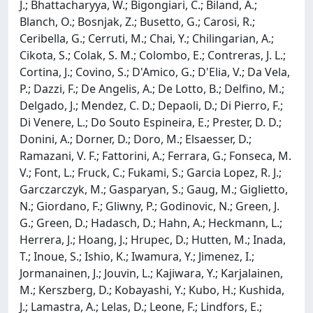
J.; Bhattacharyya, W.; Bigongiari, C.; Biland, A.;
Blanch, O.; Bosnjak, Z.; Busetto, G.; Carosi, R.;
Ceribella, G.; Cerruti, M.; Chai, Y.; Chilingarian, A.;
Cikota, S.; Colak, S. M.; Colombo, E.; Contreras, J. L.;
Cortina, J.; Covino, S.; D'Amico, G.; D'Elia, V.; Da Vela,
P.; Dazzi, F.; De Angelis, A.; De Lotto, B.; Delfino, M.;
Delgado, J.; Mendez, C. D.; Depaoli, D.; Di Pierro, F.;
Di Venere, L.; Do Souto Espineira, E.; Prester, D. D.;
Donini, A.; Dorner, D.; Doro, M.; Elsaesser, D.;
Ramazani, V. F.; Fattorini, A.; Ferrara, G.; Fonseca, M.
V.; Font, L.; Fruck, C.; Fukami, S.; Garcia Lopez, R. J.;
Garczarczyk, M.; Gasparyan, S.; Gaug, M.; Giglietto,
N.; Giordano, F.; Gliwny, P.; Godinovic, N.; Green, J.
G.; Green, D.; Hadasch, D.; Hahn, A.; Heckmann, L.;
Herrera, J.; Hoang, J.; Hrupec, D.; Hutten, M.; Inada,
T.; Inoue, S.; Ishio, K.; Iwamura, Y.; Jimenez, I.;
Jormanainen, J.; Jouvin, L.; Kajiwara, Y.; Karjalainen,
M.; Kerszberg, D.; Kobayashi, Y.; Kubo, H.; Kushida,
J.; Lamastra, A.; Lelas, D.; Leone, F.; Lindfors, E.;