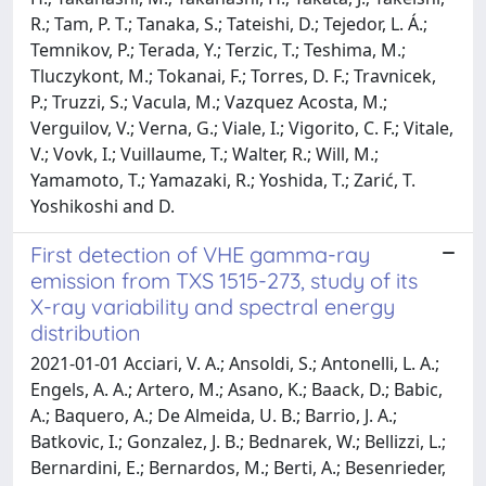
R.; Tam, P. T.; Tanaka, S.; Tateishi, D.; Tejedor, L. Á.;
Temnikov, P.; Terada, Y.; Terzic, T.; Teshima, M.;
Tluczykont, M.; Tokanai, F.; Torres, D. F.; Travnicek,
P.; Truzzi, S.; Vacula, M.; Vazquez Acosta, M.;
Verguilov, V.; Verna, G.; Viale, I.; Vigorito, C. F.; Vitale,
V.; Vovk, I.; Vuillaume, T.; Walter, R.; Will, M.;
Yamamoto, T.; Yamazaki, R.; Yoshida, T.; Zarić, T.
Yoshikoshi and D.
First detection of VHE gamma-ray
emission from TXS 1515-273, study of its
X-ray variability and spectral energy
distribution
2021-01-01 Acciari, V. A.; Ansoldi, S.; Antonelli, L. A.;
Engels, A. A.; Artero, M.; Asano, K.; Baack, D.; Babic,
A.; Baquero, A.; De Almeida, U. B.; Barrio, J. A.;
Batkovic, I.; Gonzalez, J. B.; Bednarek, W.; Bellizzi, L.;
Bernardini, E.; Bernardos, M.; Berti, A.; Besenrieder,