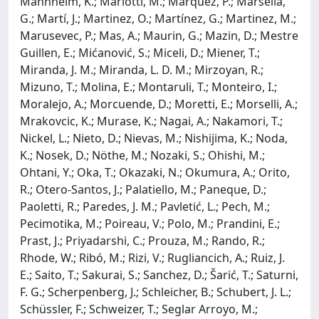
Mannheim, K.; Mariotti, M.; Marquez, P.; Marsella,
G.; Martí, J.; Martinez, O.; Martínez, G.; Martinez, M.;
Marusevec, P.; Mas, A.; Maurin, G.; Mazin, D.; Mestre
Guillen, E.; Mićanović, S.; Miceli, D.; Miener, T.;
Miranda, J. M.; Miranda, L. D. M.; Mirzoyan, R.;
Mizuno, T.; Molina, E.; Montaruli, T.; Monteiro, I.;
Moralejo, A.; Morcuende, D.; Moretti, E.; Morselli, A.;
Mrakovcic, K.; Murase, K.; Nagai, A.; Nakamori, T.;
Nickel, L.; Nieto, D.; Nievas, M.; Nishijima, K.; Noda,
K.; Nosek, D.; Nöthe, M.; Nozaki, S.; Ohishi, M.;
Ohtani, Y.; Oka, T.; Okazaki, N.; Okumura, A.; Orito,
R.; Otero-Santos, J.; Palatiello, M.; Paneque, D.;
Paoletti, R.; Paredes, J. M.; Pavletić, L.; Pech, M.;
Pecimotika, M.; Poireau, V.; Polo, M.; Prandini, E.;
Prast, J.; Priyadarshi, C.; Prouza, M.; Rando, R.;
Rhode, W.; Ribó, M.; Rizi, V.; Rugliancich, A.; Ruiz, J.
E.; Saito, T.; Sakurai, S.; Sanchez, D.; Šarić, T.; Saturni,
F. G.; Scherpenberg, J.; Schleicher, B.; Schubert, J. L.;
Schüssler, F.; Schweizer, T.; Seglar Arroyo, M.;