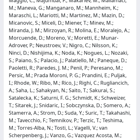
Maggio, C.; Majumdar, P.; Makariev, M.; Mallamaci,
M.; Maneva, G.; Manganaro, M.; Mannheim, K.;
Maraschi, L.; Mariotti, M.; Martinez, M.; Mazin, D.;
Micanovic, S.; Miceli, D.; Miener, T.; Minev, M.;
Miranda, J. M.; Mirzoyan, R.; Molina, E.; Moralejo, A.;
Morcuende, D.; Moreno, V.; Moretti, E.; Munar-
Adrover, P.; Neustroev, V.; Nigro, C.; Nilsson, K.;
Ninci, D.; Nishijima, K.; Noda, K.; Nogues, L.; Nozaki,
S.; Paiano, S.; Palacio, J.; Palatiello, M.; Paneque, D.;
Paoletti, R.; Paredes, J. M.; Penil, P.; Peresano, M.;
Persic, M.; Prada Moroni, P. G.; Prandini, E.; Puljak,
I.; Rhode, W.; Ribo, M.; Rico, J.; Righi, C.; Rugliancich,
A.; Saha, L.; Sahakyan, N.; Saito, T.; Sakurai, S.;
Satalecka, K.; Saturni, F. G.; Schmidt, K.; Schweizer,
T.; Sitarek, J.; Snidaric, I.; Sobczynska, D.; Somero, A.;
Stamerra, A.; Strom, D.; Suda, Y.; Suric, T.; Takahashi,
M.; Tavecchio, F.; Temnikov, P.; Terzic, T.; Teshima,
M.; Torres-Alba, N.; Tosti, L.; Vagelli, V.; van
Scherpenberg, J.; Vanzo, G.; Vazquez Acosta, M.;