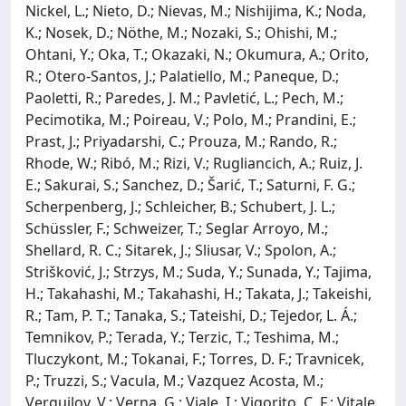
Nickel, L.; Nieto, D.; Nievas, M.; Nishijima, K.; Noda,
K.; Nosek, D.; Nöthe, M.; Nozaki, S.; Ohishi, M.;
Ohtani, Y.; Oka, T.; Okazaki, N.; Okumura, A.; Orito,
R.; Otero-Santos, J.; Palatiello, M.; Paneque, D.;
Paoletti, R.; Paredes, J. M.; Pavletić, L.; Pech, M.;
Pecimotika, M.; Poireau, V.; Polo, M.; Prandini, E.;
Prast, J.; Priyadarshi, C.; Prouza, M.; Rando, R.;
Rhode, W.; Ribó, M.; Rizi, V.; Rugliancich, A.; Ruiz, J.
E.; Sakurai, S.; Sanchez, D.; Šarić, T.; Saturni, F. G.;
Scherpenberg, J.; Schleicher, B.; Schubert, J. L.;
Schüssler, F.; Schweizer, T.; Seglar Arroyo, M.;
Shellard, R. C.; Sitarek, J.; Sliusar, V.; Spolon, A.;
Strišković, J.; Strzys, M.; Suda, Y.; Sunada, Y.; Tajima,
H.; Takahashi, M.; Takahashi, H.; Takata, J.; Takeishi,
R.; Tam, P. T.; Tanaka, S.; Tateishi, D.; Tejedor, L. Á.;
Temnikov, P.; Terada, Y.; Terzic, T.; Teshima, M.;
Tluczykont, M.; Tokanai, F.; Torres, D. F.; Travnicek,
P.; Truzzi, S.; Vacula, M.; Vazquez Acosta, M.;
Verguilov, V.; Verna, G.; Viale, I.; Vigorito, C. F.; Vitale,