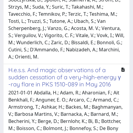
Strzys, M.; Suda, Y.; Suric, T.; Takahashi, M.;
Tavecchio, F.; Temnikov, P.; Terzic, T.; Teshima, M.;
Tosti, L.; Truzzi, S.; Tutone, A.; Ubach, S.; Van
Scherpenberg, J.; Vanzo, G.; Acosta, M. V.; Ventura,
S.; Verguilov, V.; Vigorito, C. F.; Vitale, V.; Vovk, I.; Will,
M.; Wunderlich, C.; Zaric, D.; Bissaldi, E.; Bonnoli, G.;
Cutini, S.; D'Ammando, F.; Nabizadeh, A.; Marchini,
A.; Orienti, M.
H.e.s.s. And magic observations of a
sudden cessation of a very-high-energy γ
-ray flare in PKS 1510-089 in May 2016
2021-01-01 Abdalla, H.; Adam, R.; Aharonian, F.; Ait
Benkhali, F.; Anguner, E. O.; Arcaro, C.; Armand, C.;
Armstrong, T.; Ashkar, H.; Backes, M.; Baghmanyan,
V.; Barbosa Martins, V.; Barnacka, A.; Barnard, M.;
Becherini, Y.; Berge, D.; Bernlohr, K.; Bi, B.; Bottcher,
M.; Boisson, C.; Bolmont, J.; Bonnefoy, S.; De Bony