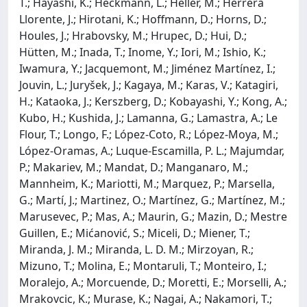
T.; Hayashi, K.; Heckmann, L.; Heller, M.; Herrera
Llorente, J.; Hirotani, K.; Hoffmann, D.; Horns, D.;
Houles, J.; Hrabovsky, M.; Hrupec, D.; Hui, D.;
Hütten, M.; Inada, T.; Inome, Y.; Iori, M.; Ishio, K.;
Iwamura, Y.; Jacquemont, M.; Jiménez Martínez, I.;
Jouvin, L.; Juryšek, J.; Kagaya, M.; Karas, V.; Katagiri,
H.; Kataoka, J.; Kerszberg, D.; Kobayashi, Y.; Kong, A.;
Kubo, H.; Kushida, J.; Lamanna, G.; Lamastra, A.; Le
Flour, T.; Longo, F.; López-Coto, R.; López-Moya, M.;
López-Oramas, A.; Luque-Escamilla, P. L.; Majumdar,
P.; Makariev, M.; Mandat, D.; Manganaro, M.;
Mannheim, K.; Mariotti, M.; Marquez, P.; Marsella,
G.; Martí, J.; Martinez, O.; Martínez, G.; Martínez, M.;
Marusevec, P.; Mas, A.; Maurin, G.; Mazin, D.; Mestre
Guillen, E.; Mićanović, S.; Miceli, D.; Miener, T.;
Miranda, J. M.; Miranda, L. D. M.; Mirzoyan, R.;
Mizuno, T.; Molina, E.; Montaruli, T.; Monteiro, I.;
Moralejo, A.; Morcuende, D.; Moretti, E.; Morselli, A.;
Mrakovcic, K.; Murase, K.; Nagai, A.; Nakamori, T.;