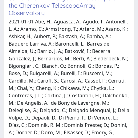
the Cherenkov TelescopeArray
Observatory
2021-01-01 Abe, H.; Aguasca, A.; Agudo, I.; Antonelli,
L. A.; Aramo, C.; Armstrong, T.; Artero, M.; Asano, K.;
Ashkar, H.; Aubert, P.; Baktash, A.; Bamba, A.;
Baquero Larriva, A.; Baroncelli, L.; Barres de
Almeida, U.; Barrio, J. A.; Batković, I.; Becerra
Gonzalez, J.; Bernardos, M.; Berti, A.; Biederbeck, N.;
Bigongiari, C.; Blanch, O.; Bonnoli, G.; Bordas, P.;
Bose, D.; Bulgarelli, A.; Burelli, I.; Buscemi, M.;
Cardillo, M.; Caroff, S.; Carosi, A.; Cassol, F.; Cerruti,
M.; Chai, Y.; Cheng, K.; Chikawa, M.; Chytka, L.;
Contreras, J. L.; Cortina, J.; Costantini, H.; Dalchenko,
M.; De Angelis, A.; de Bony de Lavergne, M.;
Deleglise, G.; Delgado, C.; Delgado Mengual, J.; Della
Volpe, D.; Depaoli, D.; Di Pierro, F.; Di Venere, L.;
Díaz, C.; Dominik, R. M.; Dominis Prester, D.; Donini,
A.; Dorner, D.; Doro, M.; Elsässer, D.; Emery, G.;