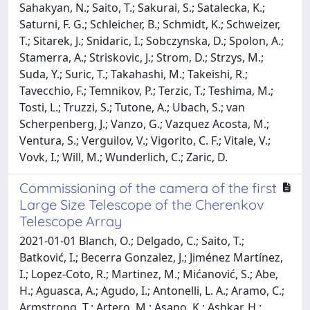
Sahakyan, N.; Saito, T.; Sakurai, S.; Satalecka, K.;
Saturni, F. G.; Schleicher, B.; Schmidt, K.; Schweizer,
T.; Sitarek, J.; Snidaric, I.; Sobczynska, D.; Spolon, A.;
Stamerra, A.; Striskovic, J.; Strom, D.; Strzys, M.;
Suda, Y.; Suric, T.; Takahashi, M.; Takeishi, R.;
Tavecchio, F.; Temnikov, P.; Terzic, T.; Teshima, M.;
Tosti, L.; Truzzi, S.; Tutone, A.; Ubach, S.; van
Scherpenberg, J.; Vanzo, G.; Vazquez Acosta, M.;
Ventura, S.; Verguilov, V.; Vigorito, C. F.; Vitale, V.;
Vovk, I.; Will, M.; Wunderlich, C.; Zaric, D.
Commissioning of the camera of the first
Large Size Telescope of the Cherenkov
Telescope Array
2021-01-01 Blanch, O.; Delgado, C.; Saito, T.;
Batković, I.; Becerra Gonzalez, J.; Jiménez Martínez,
I.; Lopez-Coto, R.; Martinez, M.; Mićanović, S.; Abe,
H.; Aguasca, A.; Agudo, I.; Antonelli, L. A.; Aramo, C.;
Armstrong, T.; Artero, M.; Asano, K.; Ashkar, H.;