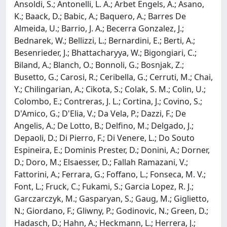
Ansoldi, S.; Antonelli, L. A.; Arbet Engels, A.; Asano,
K.; Baack, D.; Babic, A.; Baquero, A.; Barres De
Almeida, U.; Barrio, J. A.; Becerra Gonzalez, J.;
Bednarek, W.; Bellizzi, L.; Bernardini, E.; Berti, A.;
Besenrieder, J.; Bhattacharyya, W.; Bigongiari, C.;
Biland, A.; Blanch, O.; Bonnoli, G.; Bosnjak, Z.;
Busetto, G.; Carosi, R.; Ceribella, G.; Cerruti, M.; Chai,
Y.; Chilingarian, A.; Cikota, S.; Colak, S. M.; Colin, U.;
Colombo, E.; Contreras, J. L.; Cortina, J.; Covino, S.;
D'Amico, G.; D'Elia, V.; Da Vela, P.; Dazzi, F.; De
Angelis, A.; De Lotto, B.; Delfino, M.; Delgado, J.;
Depaoli, D.; Di Pierro, F.; Di Venere, L.; Do Souto
Espineira, E.; Dominis Prester, D.; Donini, A.; Dorner,
D.; Doro, M.; Elsaesser, D.; Fallah Ramazani, V.;
Fattorini, A.; Ferrara, G.; Foffano, L.; Fonseca, M. V.;
Font, L.; Fruck, C.; Fukami, S.; Garcia Lopez, R. J.;
Garczarczyk, M.; Gasparyan, S.; Gaug, M.; Giglietto,
N.; Giordano, F.; Gliwny, P.; Godinovic, N.; Green, D.;
Hadasch, D.; Hahn, A.; Heckmann, L.; Herrera, J.;