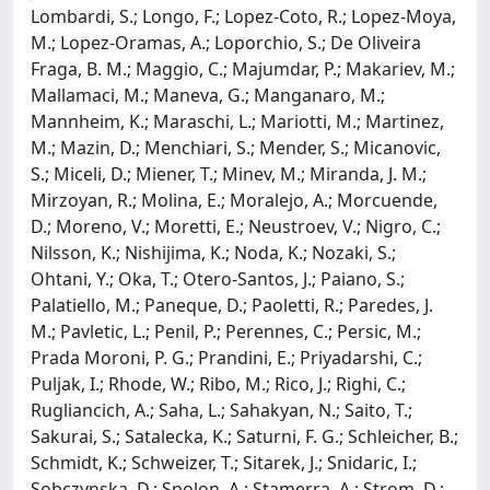
Lombardi, S.; Longo, F.; Lopez-Coto, R.; Lopez-Moya,
M.; Lopez-Oramas, A.; Loporchio, S.; De Oliveira
Fraga, B. M.; Maggio, C.; Majumdar, P.; Makariev, M.;
Mallamaci, M.; Maneva, G.; Manganaro, M.;
Mannheim, K.; Maraschi, L.; Mariotti, M.; Martinez,
M.; Mazin, D.; Menchiari, S.; Mender, S.; Micanovic,
S.; Miceli, D.; Miener, T.; Minev, M.; Miranda, J. M.;
Mirzoyan, R.; Molina, E.; Moralejo, A.; Morcuende,
D.; Moreno, V.; Moretti, E.; Neustroev, V.; Nigro, C.;
Nilsson, K.; Nishijima, K.; Noda, K.; Nozaki, S.;
Ohtani, Y.; Oka, T.; Otero-Santos, J.; Paiano, S.;
Palatiello, M.; Paneque, D.; Paoletti, R.; Paredes, J.
M.; Pavletic, L.; Penil, P.; Perennes, C.; Persic, M.;
Prada Moroni, P. G.; Prandini, E.; Priyadarshi, C.;
Puljak, I.; Rhode, W.; Ribo, M.; Rico, J.; Righi, C.;
Rugliancich, A.; Saha, L.; Sahakyan, N.; Saito, T.;
Sakurai, S.; Satalecka, K.; Saturni, F. G.; Schleicher, B.;
Schmidt, K.; Schweizer, T.; Sitarek, J.; Snidaric, I.;
Sobczynska, D.; Spolon, A.; Stamerra, A.; Strom, D.;