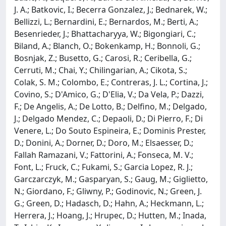
J. A.; Batkovic, I.; Becerra Gonzalez, J.; Bednarek, W.;
Bellizzi, L.; Bernardini, E.; Bernardos, M.; Berti, A.;
Besenrieder, J.; Bhattacharyya, W.; Bigongiari, C.;
Biland, A.; Blanch, O.; Bokenkamp, H.; Bonnoli, G.;
Bosnjak, Z.; Busetto, G.; Carosi, R.; Ceribella, G.;
Cerruti, M.; Chai, Y.; Chilingarian, A.; Cikota, S.;
Colak, S. M.; Colombo, E.; Contreras, J. L.; Cortina, J.;
Covino, S.; D'Amico, G.; D'Elia, V.; Da Vela, P.; Dazzi,
F.; De Angelis, A.; De Lotto, B.; Delfino, M.; Delgado,
J.; Delgado Mendez, C.; Depaoli, D.; Di Pierro, F.; Di
Venere, L.; Do Souto Espineira, E.; Dominis Prester,
D.; Donini, A.; Dorner, D.; Doro, M.; Elsaesser, D.;
Fallah Ramazani, V.; Fattorini, A.; Fonseca, M. V.;
Font, L.; Fruck, C.; Fukami, S.; Garcia Lopez, R. J.;
Garczarczyk, M.; Gasparyan, S.; Gaug, M.; Giglietto,
N.; Giordano, F.; Gliwny, P.; Godinovic, N.; Green, J.
G.; Green, D.; Hadasch, D.; Hahn, A.; Heckmann, L.;
Herrera, J.; Hoang, J.; Hrupec, D.; Hutten, M.; Inada,