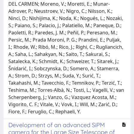
DEL CARMEN; Moreno, V.; Moretti, E.; Munar-
Adrover, P.; Neustroev, V.; Nigro, C.; Nilsson, K.;
Ninci, D.; Nishijima, K.; Noda, K.; Nogués, L.; Nozaki,
S.; Paiano, S.; Palacio, J.; Palatiello, M.; Paneque, D.;
Paoletti, R.; Paredes, J. M.; Peñil, P.; Peresano, M.;
Persic, M.; Prada Moroni, P. G.; Prandini, E.; Puljak,
I.; Rhode, W.; Ribó, M.; Rico, J.; Righi, C.; Rugliancich,
A.; Saha, L.; Sahakyan, N.; Saito, T.; Sakurai, S.;
Satalecka, K.; Schmidt, K.; Schweizer, T.; Sitarek, J.;
Šnidarić, I.; Sobczynska, D.; Somero, A.; Stamerra,
A.; Strom, D.; Strzys, M.; Suda, Y.; Surić, T.;
Takahashi, M.; Tavecchio, F.; Temnikov, P.; Terzić, T.;
Teshima, M.; Torres-Albà, N.; Tosti, L.; Vagelli, V.; van
Scherpenberg, J.; Vanzo, G.; Vazquez Acosta, M.;
Vigorito, C. F.; Vitale, V.; Vovk, I.; Will, M.; Zarić, D.;
Fiore, F.; Feruglio, C.; Rephaeli, Y.
Development of an advanced SiPM
camera for the Large Size Telescope of