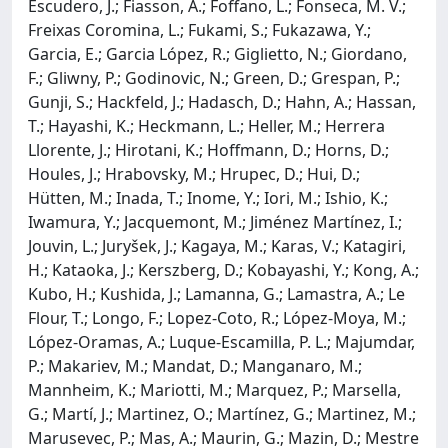
Escudero, J.; Fiasson, A.; Foffano, L.; Fonseca, M. V.;
Freixas Coromina, L.; Fukami, S.; Fukazawa, Y.;
Garcia, E.; Garcia López, R.; Giglietto, N.; Giordano,
F.; Gliwny, P.; Godinovic, N.; Green, D.; Grespan, P.;
Gunji, S.; Hackfeld, J.; Hadasch, D.; Hahn, A.; Hassan,
T.; Hayashi, K.; Heckmann, L.; Heller, M.; Herrera
Llorente, J.; Hirotani, K.; Hoffmann, D.; Horns, D.;
Houles, J.; Hrabovsky, M.; Hrupec, D.; Hui, D.;
Hütten, M.; Inada, T.; Inome, Y.; Iori, M.; Ishio, K.;
Iwamura, Y.; Jacquemont, M.; Jiménez Martínez, I.;
Jouvin, L.; Juryšek, J.; Kagaya, M.; Karas, V.; Katagiri,
H.; Kataoka, J.; Kerszberg, D.; Kobayashi, Y.; Kong, A.;
Kubo, H.; Kushida, J.; Lamanna, G.; Lamastra, A.; Le
Flour, T.; Longo, F.; Lopez-Coto, R.; López-Moya, M.;
López-Oramas, A.; Luque-Escamilla, P. L.; Majumdar,
P.; Makariev, M.; Mandat, D.; Manganaro, M.;
Mannheim, K.; Mariotti, M.; Marquez, P.; Marsella,
G.; Martí, J.; Martinez, O.; Martínez, G.; Martinez, M.;
Marusevec, P.; Mas, A.; Maurin, G.; Mazin, D.; Mestre