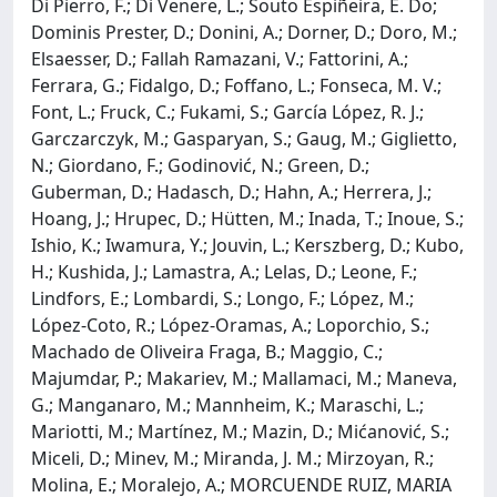
Di Pierro, F.; Di Venere, L.; Souto Espiñeira, E. Do;
Dominis Prester, D.; Donini, A.; Dorner, D.; Doro, M.;
Elsaesser, D.; Fallah Ramazani, V.; Fattorini, A.;
Ferrara, G.; Fidalgo, D.; Foffano, L.; Fonseca, M. V.;
Font, L.; Fruck, C.; Fukami, S.; García López, R. J.;
Garczarczyk, M.; Gasparyan, S.; Gaug, M.; Giglietto,
N.; Giordano, F.; Godinović, N.; Green, D.;
Guberman, D.; Hadasch, D.; Hahn, A.; Herrera, J.;
Hoang, J.; Hrupec, D.; Hütten, M.; Inada, T.; Inoue, S.;
Ishio, K.; Iwamura, Y.; Jouvin, L.; Kerszberg, D.; Kubo,
H.; Kushida, J.; Lamastra, A.; Lelas, D.; Leone, F.;
Lindfors, E.; Lombardi, S.; Longo, F.; López, M.;
López-Coto, R.; López-Oramas, A.; Loporchio, S.;
Machado de Oliveira Fraga, B.; Maggio, C.;
Majumdar, P.; Makariev, M.; Mallamaci, M.; Maneva,
G.; Manganaro, M.; Mannheim, K.; Maraschi, L.;
Mariotti, M.; Martínez, M.; Mazin, D.; Mićanović, S.;
Miceli, D.; Minev, M.; Miranda, J. M.; Mirzoyan, R.;
Molina, E.; Moralejo, A.; MORCUENDE RUIZ, MARIA