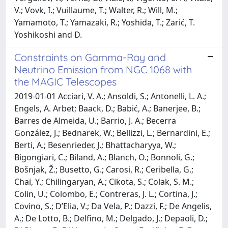
V.; Vovk, I.; Vuillaume, T.; Walter, R.; Will, M.;
Yamamoto, T.; Yamazaki, R.; Yoshida, T.; Zarić, T.
Yoshikoshi and D.
Constraints on Gamma-Ray and
Neutrino Emission from NGC 1068 with
the MAGIC Telescopes
2019-01-01 Acciari, V. A.; Ansoldi, S.; Antonelli, L. A.;
Engels, A. Arbet; Baack, D.; Babić, A.; Banerjee, B.;
Barres de Almeida, U.; Barrio, J. A.; Becerra
González, J.; Bednarek, W.; Bellizzi, L.; Bernardini, E.;
Berti, A.; Besenrieder, J.; Bhattacharyya, W.;
Bigongiari, C.; Biland, A.; Blanch, O.; Bonnoli, G.;
Bošnjak, Ž.; Busetto, G.; Carosi, R.; Ceribella, G.;
Chai, Y.; Chilingaryan, A.; Cikota, S.; Colak, S. M.;
Colin, U.; Colombo, E.; Contreras, J. L.; Cortina, J.;
Covino, S.; D’Elia, V.; Da Vela, P.; Dazzi, F.; De Angelis,
A.; De Lotto, B.; Delfino, M.; Delgado, J.; Depaoli, D.;