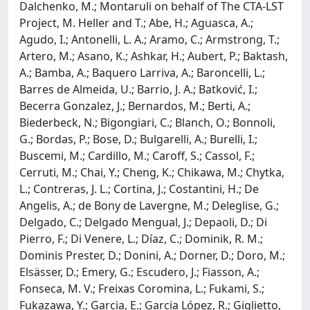
Dalchenko, M.; Montaruli on behalf of The CTA-LST
Project, M. Heller and T.; Abe, H.; Aguasca, A.;
Agudo, I.; Antonelli, L. A.; Aramo, C.; Armstrong, T.;
Artero, M.; Asano, K.; Ashkar, H.; Aubert, P.; Baktash,
A.; Bamba, A.; Baquero Larriva, A.; Baroncelli, L.;
Barres de Almeida, U.; Barrio, J. A.; Batković, I.;
Becerra Gonzalez, J.; Bernardos, M.; Berti, A.;
Biederbeck, N.; Bigongiari, C.; Blanch, O.; Bonnoli,
G.; Bordas, P.; Bose, D.; Bulgarelli, A.; Burelli, I.;
Buscemi, M.; Cardillo, M.; Caroff, S.; Cassol, F.;
Cerruti, M.; Chai, Y.; Cheng, K.; Chikawa, M.; Chytka,
L.; Contreras, J. L.; Cortina, J.; Costantini, H.; De
Angelis, A.; de Bony de Lavergne, M.; Deleglise, G.;
Delgado, C.; Delgado Mengual, J.; Depaoli, D.; Di
Pierro, F.; Di Venere, L.; Díaz, C.; Dominik, R. M.;
Dominis Prester, D.; Donini, A.; Dorner, D.; Doro, M.;
Elsässer, D.; Emery, G.; Escudero, J.; Fiasson, A.;
Fonseca, M. V.; Freixas Coromina, L.; Fukami, S.;
Fukazawa, Y.; Garcia, E.; Garcia López, R.; Giglietto,