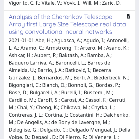
Vigorito, C. F.; Vitale, V.; Vovk, I.; Will, M.; Zaric, D.
Analysis of the Cherenkov Telescope
Array first Large Size Telescope real data
using convolutional neural networks
2021-01-01 Abe, H.; Aguasca, A.; Agudo, I.; Antonelli,
L. A.; Aramo, C.; Armstrong, T.; Artero, M.; Asano, K.;
Ashkar, H.; Aubert, P.; Baktash, A.; Bamba, A.;
Baquero Larriva, A.; Baroncelli, L.; Barres de
Almeida, U.; Barrio, J. A.; Batković, I.; Becerra
Gonzalez, J.; Bernardos, M.; Berti, A.; Biederbeck, N.;
Bigongiari, C.; Blanch, O.; Bonnoli, G.; Bordas, P.;
Bose, D.; Bulgarelli, A.; Burelli, I.; Buscemi, M.;
Cardillo, M.; Caroff, S.; Carosi, A.; Cassol, F.; Cerruti,
M.; Chai, Y.; Cheng, K.; Chikawa, M.; Chytka, L.;
Contreras, J. L.; Cortina, J.; Costantini, H.; Dalchenko,
M.; De Angelis, A.; de Bony de Lavergne, M.;
Deleglise, G.; Delgado, C.; Delgado Mengual, J.; Della
Volpe, D.; Depaoli, D.; Di Pierro, F.; Di Venere, L.;