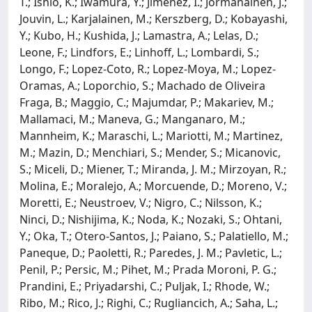
T.; Ishio, K.; Iwamura, Y.; Jimenez, I.; Jormanainen, J.;
Jouvin, L.; Karjalainen, M.; Kerszberg, D.; Kobayashi,
Y.; Kubo, H.; Kushida, J.; Lamastra, A.; Lelas, D.;
Leone, F.; Lindfors, E.; Linhoff, L.; Lombardi, S.;
Longo, F.; Lopez-Coto, R.; Lopez-Moya, M.; Lopez-
Oramas, A.; Loporchio, S.; Machado de Oliveira
Fraga, B.; Maggio, C.; Majumdar, P.; Makariev, M.;
Mallamaci, M.; Maneva, G.; Manganaro, M.;
Mannheim, K.; Maraschi, L.; Mariotti, M.; Martinez,
M.; Mazin, D.; Menchiari, S.; Mender, S.; Micanovic,
S.; Miceli, D.; Miener, T.; Miranda, J. M.; Mirzoyan, R.;
Molina, E.; Moralejo, A.; Morcuende, D.; Moreno, V.;
Moretti, E.; Neustroev, V.; Nigro, C.; Nilsson, K.;
Ninci, D.; Nishijima, K.; Noda, K.; Nozaki, S.; Ohtani,
Y.; Oka, T.; Otero-Santos, J.; Paiano, S.; Palatiello, M.;
Paneque, D.; Paoletti, R.; Paredes, J. M.; Pavletic, L.;
Penil, P.; Persic, M.; Pihet, M.; Prada Moroni, P. G.;
Prandini, E.; Priyadarshi, C.; Puljak, I.; Rhode, W.;
Ribo, M.; Rico, J.; Righi, C.; Rugliancich, A.; Saha, L.;