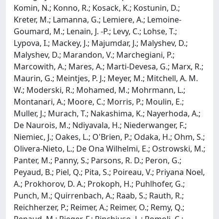
Komin, N.; Konno, R.; Kosack, K.; Kostunin, D.;
Kreter, M.; Lamanna, G.; Lemiere, A.; Lemoine-
Goumard, M.; Lenain, J. -P.; Levy, C.; Lohse, T.;
Lypova, I.; Mackey, J.; Majumdar, J.; Malyshev, D.;
Malyshev, D.; Marandon, V.; Marchegiani, P.;
Marcowith, A.; Mares, A.; Marti-Devesa, G.; Marx, R.;
Maurin, G.; Meintjes, P. J.; Meyer, M.; Mitchell, A. M.
W.; Moderski, R.; Mohamed, M.; Mohrmann, L.;
Montanari, A.; Moore, C.; Morris, P.; Moulin, E.;
Muller, J.; Murach, T.; Nakashima, K.; Nayerhoda, A.;
De Naurois, M.; Ndiyavala, H.; Niederwanger, F.;
Niemiec, J.; Oakes, L.; O'Brien, P.; Odaka, H.; Ohm, S.;
Olivera-Nieto, L.; De Ona Wilhelmi, E.; Ostrowski, M.;
Panter, M.; Panny, S.; Parsons, R. D.; Peron, G.;
Peyaud, B.; Piel, Q.; Pita, S.; Poireau, V.; Priyana Noel,
A.; Prokhorov, D. A.; Prokoph, H.; Puhlhofer, G.;
Punch, M.; Quirrenbach, A.; Raab, S.; Rauth, R.;
Reichherzer, P.; Reimer, A.; Reimer, O.; Remy, Q.;
Renaud, M.; Rieger, F.; Rinchiuso, L.; Romoli, C.;