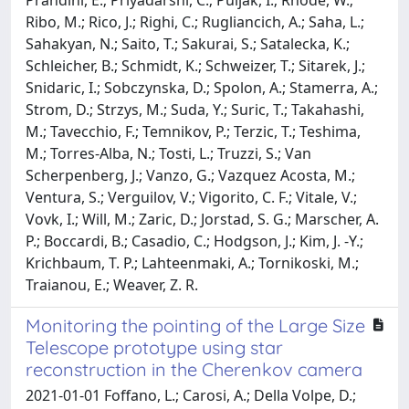
Ribo, M.; Rico, J.; Righi, C.; Rugliancich, A.; Saha, L.;
Sahakyan, N.; Saito, T.; Sakurai, S.; Satalecka, K.;
Schleicher, B.; Schmidt, K.; Schweizer, T.; Sitarek, J.;
Snidaric, I.; Sobczynska, D.; Spolon, A.; Stamerra, A.;
Strom, D.; Strzys, M.; Suda, Y.; Suric, T.; Takahashi,
M.; Tavecchio, F.; Temnikov, P.; Terzic, T.; Teshima,
M.; Torres-Alba, N.; Tosti, L.; Truzzi, S.; Van
Scherpenberg, J.; Vanzo, G.; Vazquez Acosta, M.;
Ventura, S.; Verguilov, V.; Vigorito, C. F.; Vitale, V.;
Vovk, I.; Will, M.; Zaric, D.; Jorstad, S. G.; Marscher, A.
P.; Boccardi, B.; Casadio, C.; Hodgson, J.; Kim, J. -Y.;
Krichbaum, T. P.; Lahteenmaki, A.; Tornikoski, M.;
Traianou, E.; Weaver, Z. R.
Monitoring the pointing of the Large Size
Telescope prototype using star
reconstruction in the Cherenkov camera
2021-01-01 Foffano, L.; Carosi, A.; Della Volpe, D.;