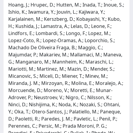
Hoang, J.; Hrupec, D.; Hutten, M.; Inada, T.; Inoue, S.;
Ishio, K.; Iwamura, Y.; Jouvin, L.; Kajiwara, Y.;
Karjalainen, M.; Kerszberg, D.; Kobayashi, Y.; Kubo,
H.; Kushida, J.; Lamastra, A.; Lelas, D.; Leone, F.;
Lindfors, E.; Lombardi, S.; Longo, F.; Lopez, M.;
Lopez-Coto, R.; Lopez-Oramas, A.; Loporchio, S.;
Machado De Oliveira Fraga, B.; Maggio, C.;
Majumdar, P.; Makariev, M.; Mallamaci, M.; Maneva,
G.; Manganaro, M.; Mannheim, K.; Maraschi, L.;
Mariotti, M.; Martinez, M.; Mazin, D.; Mender, S.;
Micanovic, S.; Miceli, D.; Miener, T.; Minev, M.;
Miranda, J. M.; Mirzoyan, R.; Molina, E.; Moralejo, A.;
Morcuende, D.; Moreno, V.; Moretti, E.; Munar-
Adrover, P.; Neustroev, V.; Nigro, C.; Nilsson, K.;
Ninci, D.; Nishijima, K.; Noda, K.; Nozaki, S.; Ohtani,
Y.; Oka, T.; Otero-Santos, J.; Palatiello, M.; Paneque,
D.; Paoletti, R.; Paredes, J. M.; Pavletic, L.; Penil, P.;
Perennes, C.; Persic, M.; Prada Moroni, P. G.;
Prandini, E.; Priyadarshi, C.; Puljak, I.; Rhode, W.;