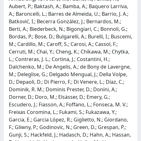
Aubert, P.; Baktash, A.; Bamba, A.; Baquero Larriva,
A.; Baroncelli, L.; Barres de Almeida, U.; Barrio, J. A.;
Batković, I.; Becerra González, J.; Bernardos, M.;
Berti, A.; Biederbeck, N.; Bigongiari, C.; Bonnoli, G.;
Bordas, P.; Bose, D.; Bulgarelli, A.; Burelli, I.; Buscemi,
M.; Cardillo, M.; Caroff, S.; Carosi, A.; Cassol, F.;
Cerruti, M.; Chai, Y.; Cheng, K.; Chikawa, M.; Chytka,
L.; Contreras, J. L.; Cortina, J.; Costantini, H.;
Dalchenko, M.; De Angelis, A.; de Bony de Lavergne,
M.; Deleglise, G.; Delgado Mengual, J.; Della Volpe,
D.; Depaoli, D.; Di Pierro, F.; Di Venere, L.; Díaz, C.;
Dominik, R. M.; Dominis Prester, D.; Donini, A.;
Dorner, D.; Doro, M.; Elsässer, D.; Emery, G.;
Escudero, J.; Fiasson, A.; Foffano, L.; Fonseca, M. V.;
Freixas Coromina, L.; Fukami, S.; Fukazawa, Y.;
Garcia, E.; Garcia López, R.; Giglietto, N.; Giordano,
F.; Gliwny, P.; Godinovic, N.; Green, D.; Grespan, P.;
Gunji, S.; Hackfeld, J.; Hadasch, D.; Hahn, A.; Hassan,