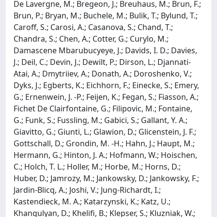
De Lavergne, M.; Bregeon, J.; Breuhaus, M.; Brun, F.;
Brun, P.; Bryan, M.; Buchele, M.; Bulik, T.; Bylund, T.;
Caroff, S.; Carosi, A.; Casanova, S.; Chand, T.;
Chandra, S.; Chen, A.; Cotter, G.; Curylo, M.;
Damascene Mbarubucyeye, J.; Davids, I. D.; Davies,
J.; Deil, C.; Devin, J.; Dewilt, P.; Dirson, L.; Djannati-
Atai, A.; Dmytriiev, A.; Donath, A.; Doroshenko, V.;
Dyks, J.; Egberts, K.; Eichhorn, F.; Einecke, S.; Emery,
G.; Ernenwein, J. -P.; Feijen, K.; Fegan, S.; Fiasson, A.;
Fichet De Clairfontaine, G.; Filipovic, M.; Fontaine,
G.; Funk, S.; Fussling, M.; Gabici, S.; Gallant, Y. A.;
Giavitto, G.; Giunti, L.; Glawion, D.; Glicenstein, J. F.;
Gottschall, D.; Grondin, M. -H.; Hahn, J.; Haupt, M.;
Hermann, G.; Hinton, J. A.; Hofmann, W.; Hoischen,
C.; Holch, T. L.; Holler, M.; Horbe, M.; Horns, D.;
Huber, D.; Jamrozy, M.; Jankowsky, D.; Jankowsky, F.;
Jardin-Blicq, A.; Joshi, V.; Jung-Richardt, I.;
Kastendieck, M. A.; Katarzynski, K.; Katz, U.;
Khangulyan, D.; Khelifi, B.; Klepser, S.; Kluzniak, W.;