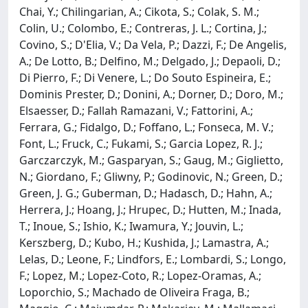
Chai, Y.; Chilingarian, A.; Cikota, S.; Colak, S. M.;
Colin, U.; Colombo, E.; Contreras, J. L.; Cortina, J.;
Covino, S.; D'Elia, V.; Da Vela, P.; Dazzi, F.; De Angelis,
A.; De Lotto, B.; Delfino, M.; Delgado, J.; Depaoli, D.;
Di Pierro, F.; Di Venere, L.; Do Souto Espineira, E.;
Dominis Prester, D.; Donini, A.; Dorner, D.; Doro, M.;
Elsaesser, D.; Fallah Ramazani, V.; Fattorini, A.;
Ferrara, G.; Fidalgo, D.; Foffano, L.; Fonseca, M. V.;
Font, L.; Fruck, C.; Fukami, S.; Garcia Lopez, R. J.;
Garczarczyk, M.; Gasparyan, S.; Gaug, M.; Giglietto,
N.; Giordano, F.; Gliwny, P.; Godinovic, N.; Green, D.;
Green, J. G.; Guberman, D.; Hadasch, D.; Hahn, A.;
Herrera, J.; Hoang, J.; Hrupec, D.; Hutten, M.; Inada,
T.; Inoue, S.; Ishio, K.; Iwamura, Y.; Jouvin, L.;
Kerszberg, D.; Kubo, H.; Kushida, J.; Lamastra, A.;
Lelas, D.; Leone, F.; Lindfors, E.; Lombardi, S.; Longo,
F.; Lopez, M.; Lopez-Coto, R.; Lopez-Oramas, A.;
Loporchio, S.; Machado de Oliveira Fraga, B.;