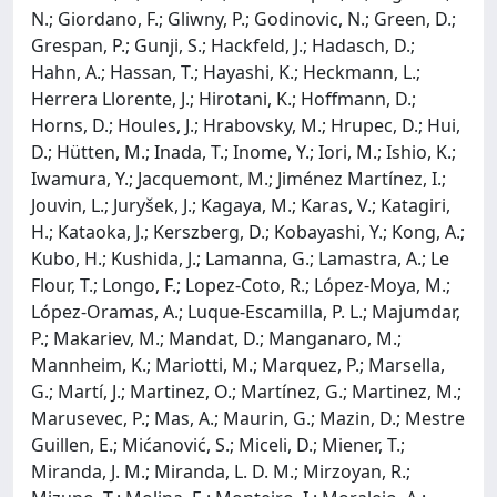
N.; Giordano, F.; Gliwny, P.; Godinovic, N.; Green, D.;
Grespan, P.; Gunji, S.; Hackfeld, J.; Hadasch, D.;
Hahn, A.; Hassan, T.; Hayashi, K.; Heckmann, L.;
Herrera Llorente, J.; Hirotani, K.; Hoffmann, D.;
Horns, D.; Houles, J.; Hrabovsky, M.; Hrupec, D.; Hui,
D.; Hütten, M.; Inada, T.; Inome, Y.; Iori, M.; Ishio, K.;
Iwamura, Y.; Jacquemont, M.; Jiménez Martínez, I.;
Jouvin, L.; Juryšek, J.; Kagaya, M.; Karas, V.; Katagiri,
H.; Kataoka, J.; Kerszberg, D.; Kobayashi, Y.; Kong, A.;
Kubo, H.; Kushida, J.; Lamanna, G.; Lamastra, A.; Le
Flour, T.; Longo, F.; Lopez-Coto, R.; López-Moya, M.;
López-Oramas, A.; Luque-Escamilla, P. L.; Majumdar,
P.; Makariev, M.; Mandat, D.; Manganaro, M.;
Mannheim, K.; Mariotti, M.; Marquez, P.; Marsella,
G.; Martí, J.; Martinez, O.; Martínez, G.; Martinez, M.;
Marusevec, P.; Mas, A.; Maurin, G.; Mazin, D.; Mestre
Guillen, E.; Mićanović, S.; Miceli, D.; Miener, T.;
Miranda, J. M.; Miranda, L. D. M.; Mirzoyan, R.;