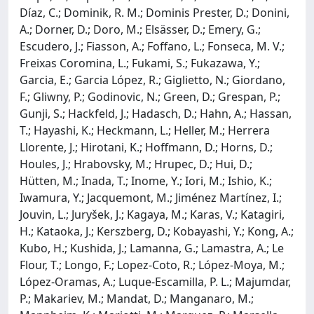
Díaz, C.; Dominik, R. M.; Dominis Prester, D.; Donini,
A.; Dorner, D.; Doro, M.; Elsässer, D.; Emery, G.;
Escudero, J.; Fiasson, A.; Foffano, L.; Fonseca, M. V.;
Freixas Coromina, L.; Fukami, S.; Fukazawa, Y.;
Garcia, E.; Garcia López, R.; Giglietto, N.; Giordano,
F.; Gliwny, P.; Godinovic, N.; Green, D.; Grespan, P.;
Gunji, S.; Hackfeld, J.; Hadasch, D.; Hahn, A.; Hassan,
T.; Hayashi, K.; Heckmann, L.; Heller, M.; Herrera
Llorente, J.; Hirotani, K.; Hoffmann, D.; Horns, D.;
Houles, J.; Hrabovsky, M.; Hrupec, D.; Hui, D.;
Hütten, M.; Inada, T.; Inome, Y.; Iori, M.; Ishio, K.;
Iwamura, Y.; Jacquemont, M.; Jiménez Martínez, I.;
Jouvin, L.; Juryšek, J.; Kagaya, M.; Karas, V.; Katagiri,
H.; Kataoka, J.; Kerszberg, D.; Kobayashi, Y.; Kong, A.;
Kubo, H.; Kushida, J.; Lamanna, G.; Lamastra, A.; Le
Flour, T.; Longo, F.; Lopez-Coto, R.; López-Moya, M.;
López-Oramas, A.; Luque-Escamilla, P. L.; Majumdar,
P.; Makariev, M.; Mandat, D.; Manganaro, M.;