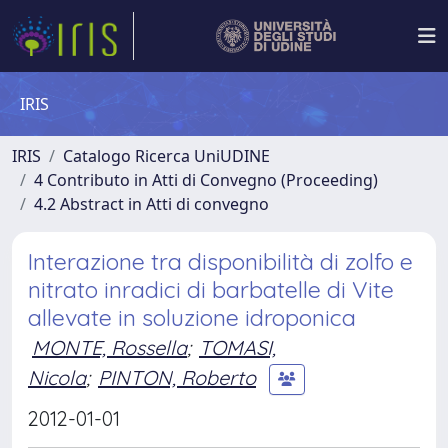
IRIS
IRIS
Catalogo Ricerca UniUDINE
4 Contributo in Atti di Convegno (Proceeding)
4.2 Abstract in Atti di convegno
Interazione tra disponibilità di zolfo e
nitrato inradici di barbatelle di Vite
allevate in soluzione idroponica
MONTE, Rossella
;
TOMASI,
Nicola
;
PINTON, Roberto
2012-01-01