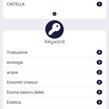
CASTELLA
1
Keyword
Traduzione
4
enologia
3
acque
2
Dolomiti Unesco
2
Donne (lavoro delle)
2
Estetica
2