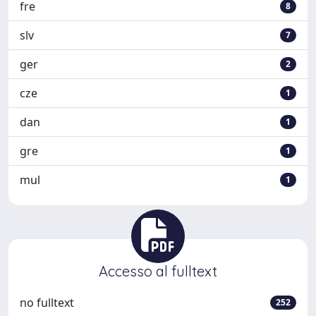
fre
8
slv
7
ger
2
cze
1
dan
1
gre
1
mul
1
Accesso al fulltext
no fulltext
252