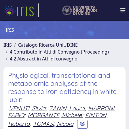
IRIS
IRIS
Catalogo Ricerca UniUDINE
4 Contributo in Atti di Convegno (Proceeding)
4.2 Abstract in Atti di convegno
Physiological, transcriptional and
metabolomic analyses of the
response to iron deficiency in white
lupin
VENUTI, Silvia
;
ZANIN, Laura
;
MARRONI,
FABIO
;
MORGANTE, Michele
;
PINTON,
Roberto
;
TOMASI, Nicola