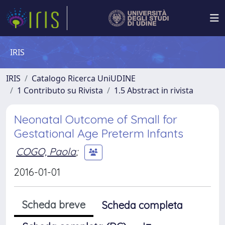
IRIS
IRIS
Catalogo Ricerca UniUDINE
1 Contributo su Rivista
1.5 Abstract in rivista
Neonatal Outcome of Small for
Gestational Age Preterm Infants
COGO, Paola
;
2016-01-01
Scheda breve
Scheda completa