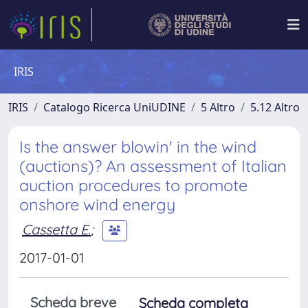
IRIS
IRIS
Catalogo Ricerca UniUDINE
5 Altro
5.12 Altro
Is the answer blowin' in the wind
(auctions)? An assessment of Italian
auction procedures to promote
onshore wind energy
Cassetta E.
;
2017-01-01
Scheda breve
Scheda completa