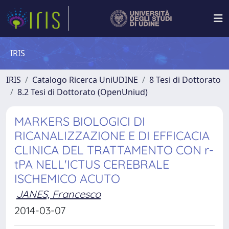
IRIS
IRIS
Catalogo Ricerca UniUDINE
8 Tesi di Dottorato
8.2 Tesi di Dottorato (OpenUniud)
MARKERS BIOLOGICI DI
RICANALIZZAZIONE E DI EFFICACIA
CLINICA DEL TRATTAMENTO CON r-
tPA NELL'ICTUS CEREBRALE
ISCHEMICO ACUTO
JANES, Francesco
2014-03-07