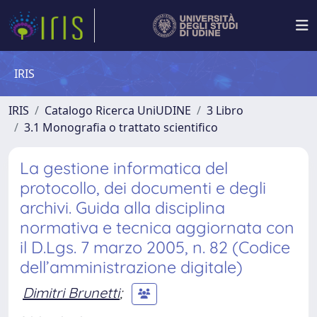
IRIS
IRIS
Catalogo Ricerca UniUDINE
3 Libro
3.1 Monografia o trattato scientifico
La gestione informatica del
protocollo, dei documenti e degli
archivi. Guida alla disciplina
normativa e tecnica aggiornata con
il D.Lgs. 7 marzo 2005, n. 82 (Codice
dell’amministrazione digitale)
Dimitri Brunetti
;