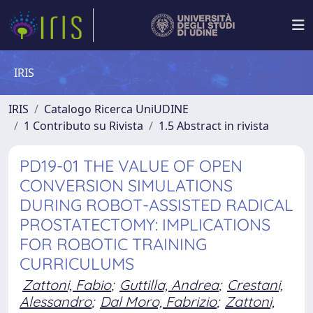
IRIS
IRIS
Catalogo Ricerca UniUDINE
1 Contributo su Rivista
1.5 Abstract in rivista
PD19-01 THE VALUE OF OPEN
CONVERSION SIMULATIONS
DURING ROBOT-ASSISTED RADICAL
PROSTATECTOMY: IMPLICATIONS
FOR ROBOTIC TRAINING
CURRICULUMS
Zattoni, Fabio
;
Guttilla, Andrea
;
Crestani,
Alessandro
;
Dal Moro, Fabrizio
;
Zattoni,