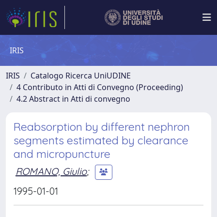
IRIS
IRIS
Catalogo Ricerca UniUDINE
4 Contributo in Atti di Convegno (Proceeding)
4.2 Abstract in Atti di convegno
Reabsorption by different nephron
segments estimated by clearance
and micropuncture
ROMANO, Giulio
;
1995-01-01