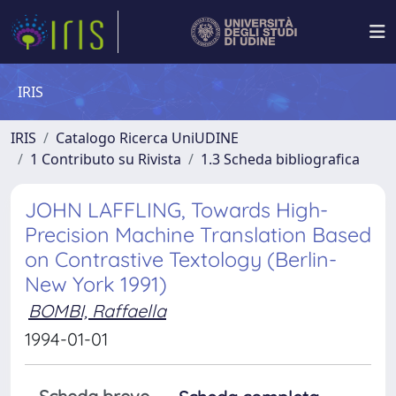
IRIS
IRIS
Catalogo Ricerca UniUDINE
1 Contributo su Rivista
1.3 Scheda bibliografica
JOHN LAFFLING, Towards High-
Precision Machine Translation Based
on Contrastive Textology (Berlin-
New York 1991)
BOMBI, Raffaella
1994-01-01