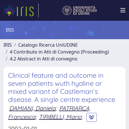
IRIS
IRIS
Catalogo Ricerca UniUDINE
4 Contributo in Atti di Convegno (Proceeding)
4.2 Abstract in Atti di convegno
Clinical feature and outcome in
seven patients wuth hyaline or
mixed variant of Castleman’s
disease. A single centre experience
DAMIANI, Daniela
;
PATRIARCA,
Francesca
;
TIRIBELLI, Mario
;
2002-01-01