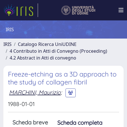
IRIS
IRIS
Catalogo Ricerca UniUDINE
4 Contributo in Atti di Convegno (Proceeding)
4.2 Abstract in Atti di convegno
Freeze-etching as a 3D approach to
the study of collagen fibril
MARCHINI, Maurizio
;
1988-01-01
Scheda breve
Scheda completa