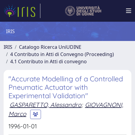
IRIS
IRIS
Catalogo Ricerca UniUDINE
4 Contributo in Atti di Convegno (Proceeding)
4.1 Contributo in Atti di convegno
"Accurate Modelling of a Controlled
Pneumatic Actuator with
Experimental Validation"
GASPARETTO, Alessandro
;
GIOVAGNONI,
Marco
1996-01-01