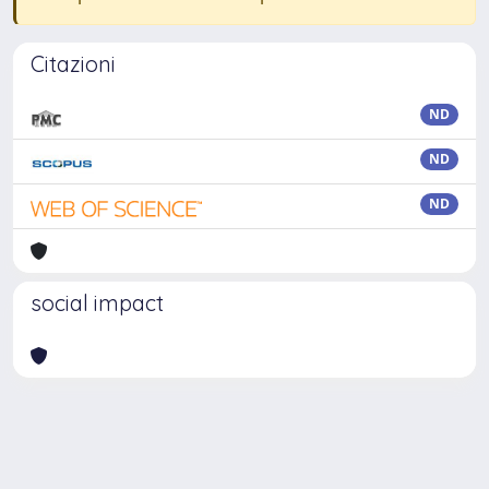
Citazioni
ND
ND
ND
social impact
Powered by
IRIS
-
about IRIS
-