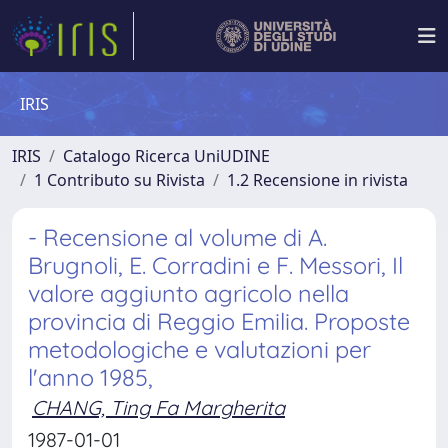
IRIS
IRIS
Catalogo Ricerca UniUDINE
1 Contributo su Rivista
1.2 Recensione in rivista
- Recensione al volume di A.
Brugnoli, E. Corradini e F. Messori, Il
valore aggiunto agricolo nella
provincia di Reggio Emilia. Proposte
metodologiche e valutazioni per
l'anno 1985,
CHANG, Ting Fa Margherita
1987-01-01