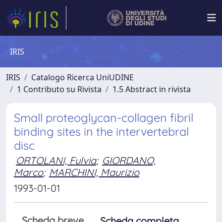
IRIS
IRIS
Catalogo Ricerca UniUDINE
1 Contributo su Rivista
1.5 Abstract in rivista
Small proteoglycan-collagen fibril
binding sites in the intervertebral
disc
ORTOLANI, Fulvia
;
GIORDANO,
Marco
;
MARCHINI, Maurizio
1993-01-01
Scheda breve
Scheda completa