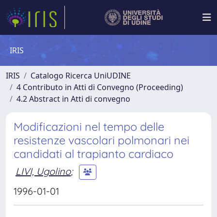
IRIS
IRIS
Catalogo Ricerca UniUDINE
4 Contributo in Atti di Convegno (Proceeding)
4.2 Abstract in Atti di convegno
Modificazioni nel tempo delle
resistenze vascolari polmonari nei
candidati al trapianto cardiaco
LIVI, Ugolino
;
1996-01-01