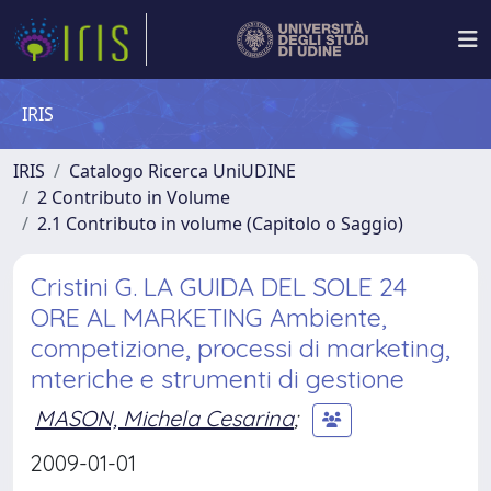
IRIS
IRIS
Catalogo Ricerca UniUDINE
2 Contributo in Volume
2.1 Contributo in volume (Capitolo o Saggio)
Cristini G. LA GUIDA DEL SOLE 24
ORE AL MARKETING Ambiente,
competizione, processi di marketing,
mteriche e strumenti di gestione
MASON, Michela Cesarina
;
2009-01-01