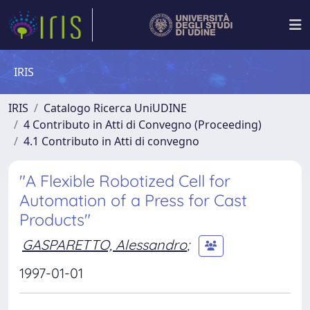
IRIS
IRIS
Catalogo Ricerca UniUDINE
4 Contributo in Atti di Convegno (Proceeding)
4.1 Contributo in Atti di convegno
"A Flexible Robotized Cell for
Automation of a Press for Cast
Products"
GASPARETTO, Alessandro
;
1997-01-01