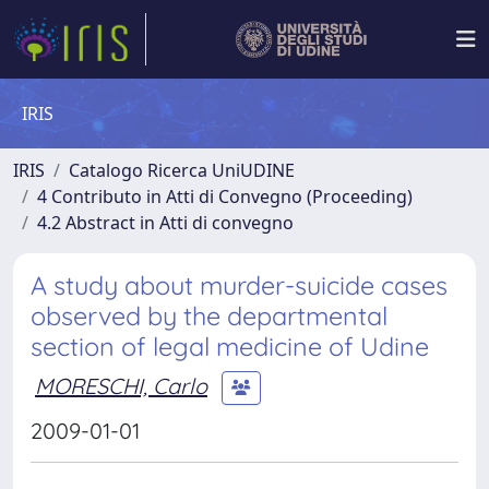
IRIS
IRIS
Catalogo Ricerca UniUDINE
4 Contributo in Atti di Convegno (Proceeding)
4.2 Abstract in Atti di convegno
A study about murder-suicide cases
observed by the departmental
section of legal medicine of Udine
MORESCHI, Carlo
2009-01-01