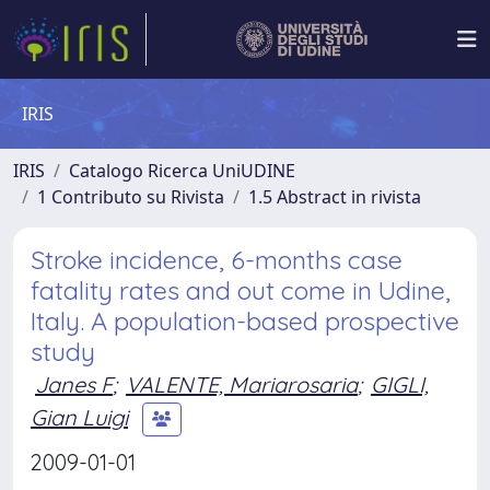
IRIS
IRIS
Catalogo Ricerca UniUDINE
1 Contributo su Rivista
1.5 Abstract in rivista
Stroke incidence, 6-months case
fatality rates and out come in Udine,
Italy. A population-based prospective
study
Janes F
;
VALENTE, Mariarosaria
;
GIGLI,
Gian Luigi
2009-01-01