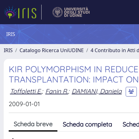
IRIS
IRIS
Catalogo Ricerca UniUDINE
4 Contributo in Atti
KIR POLYMORPHISM IN REDUCED
TRANSPLANTATION: IMPACT ON
Toffoletti E.
;
Fanin R.
;
DAMIANI, Daniela
2009-01-01
Scheda breve
Scheda completa
Sched